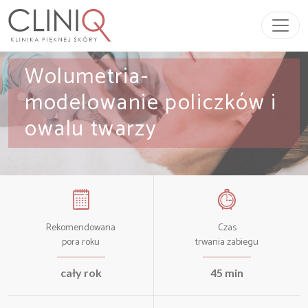
Przeskocz do treści
Main Navigation
Wolumetria-
modelowanie policzków i
owalu twarzy
Rekomendowana
Czas
pora roku
trwania zabiegu
cały rok
45 min