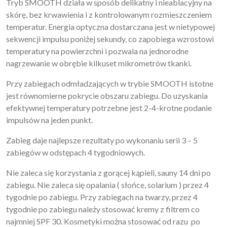
Tryb SMOOTH działa w sposób delikatny i nieablacyjny na
skórę, bez krwawienia i z kontrolowanym rozmieszczeniem
temperatur. Energia optyczna dostarczana jest w nietypowej
sekwencji impulsu poniżej sekundy, co zapobiega wzrostowi
temperatury na powierzchni i pozwala na jednorodne
nagrzewanie w obrębie kilkuset mikrometrów tkanki.
Przy zabiegach odmładzających w trybie SMOOTH istotne
jest równomierne pokrycie obszaru zabiegu. Do uzyskania
efektywnej temperatury potrzebne jest 2-4-krotne podanie
impulsów na jeden punkt.
Zabieg daje najlepsze rezultaty po wykonaniu serii 3 – 5
zabiegów w odstępach 4 tygodniowych.
Nie zaleca się korzystania z gorącej kąpieli, sauny 14 dni po
zabiegu. Nie zaleca się opalania ( słońce, solarium ) przez 4
tygodnie po zabiegu. Przy zabiegach na twarzy, przez 4
tygodnie po zabiegu należy stosować kremy z filtrem co
najmniej SPF 30. Kosmetyki można stosować od razu po