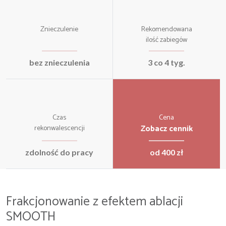
Znieczulenie
Rekomendowana
ilość zabiegów
bez znieczulenia
3 co 4 tyg.
Czas
Cena
Zobacz cennik
rekonwalescencji
zdolność do pracy
od 400 zł
Frakcjonowanie z efektem ablacji
SMOOTH