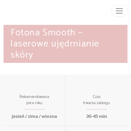
Przeskocz do treści
Main Navigation
Fotona Smooth –
laserowe ujędrnianie
skóry
Rekomendowana
Czas
pora roku
trwania zabiegu
jesień / zima / wiosna
30-45 min