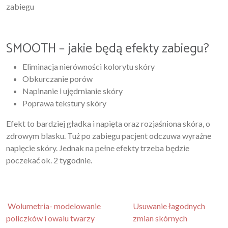
zabiegu
SMOOTH – jakie będą efekty zabiegu?
Eliminacja nierówności kolorytu skóry
Obkurczanie porów
Napinanie i ujędrnianie skóry
Poprawa tekstury skóry
Efekt to bardziej gładka i napięta oraz rozjaśniona skóra, o
zdrowym blasku. Tuż po zabiegu pacjent odczuwa wyraźne
napięcie skóry. Jednak na pełne efekty trzeba będzie
poczekać ok. 2 tygodnie.
Nawigacja po artykułach
Wolumetria- modelowanie
Usuwanie łagodnych
policzków i owalu twarzy
zmian skórnych