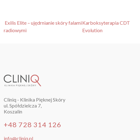
Nawigacja po artykułach
Exilis Elite – ujędrnianie skóry falami
Karboksyterapia CDT
radiowymi
Evolution
Cliniq - Klinika Pięknej Skóry
ul. Spółdzielcza 7,
Koszalin
+48 728 314 126
info@cliniq.pl