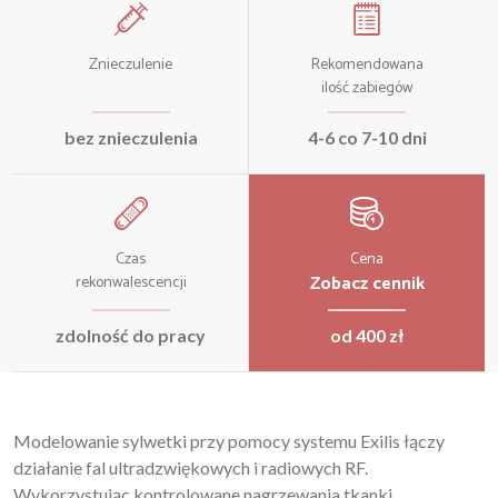
Znieczulenie
Rekomendowana
ilość zabiegów
bez znieczulenia
4-6 co 7-10 dni
Czas
Cena
Zobacz cennik
rekonwalescencji
zdolność do pracy
od 400 zł
Modelowanie sylwetki przy pomocy systemu Exilis łączy
działanie fal ultradzwiękowych i radiowych RF.
Wykorzystując kontrolowane nagrzewania tkanki