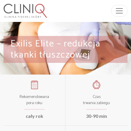
Przeskocz do treści
Main Navigation
Exilis Elite – redukcja
tkanki tłuszczowej
Rekomendowana
Czas
pora roku
trwania zabiegu
cały rok
30-90 min