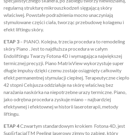
specjalistycznego skanera, po zabiegu tworzy niewidzialną,
regularną strukturę mikrouszkodzeń sięgającą skóry
właściwej. Powstałe podrażnienia mocno unaczyniają
stymulowane części ciała, tworząc przebudowę kolagenu i
efekt liftingu skóry.
ETAP 3
– PIANO. Kolejna, trzecia procedura to remodeling
skóry Piano . Jest to najdłuższa procedura w całym
Endoliftingu Twarzy Fotona 4D i wymagająca największej
termicznej precyzji. Piano MatrixView wykorzystuje super
długie impulsy dzięki czemu zostaje osiągnięty całkowity
efekt permanentnej stymulacji cieplnej. Terapeutyczne ciepło
42 stopni Celsjusza oddziałuje na skórę właściwą bez
narażania naskórka na niepotrzebne urazy termiczne. Piano,
jako odrębna procedura zyskuje miano – najbardziej
efektywnej i efektownej w historii laseroterapii, metody
liftingu.
ETAP 4
Czwartym standardowym krokiem Fotona 4D, jest
SupErfacialTM Peeling laserowy zimny to zabieg, który