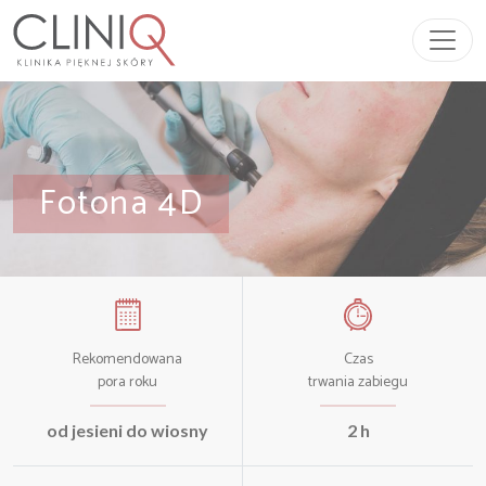
Przeskocz do treści
Main Navigation
Fotona 4D
Rekomendowana
Czas
pora roku
trwania zabiegu
od jesieni do wiosny
2 h