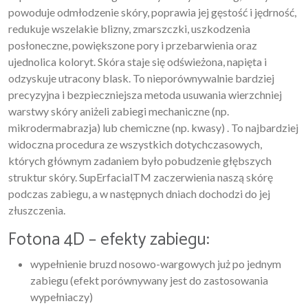
powoduje odmłodzenie skóry, poprawia jej gęstość i jędrność,
redukuje wszelakie blizny, zmarszczki, uszkodzenia
posłoneczne, powiększone pory i przebarwienia oraz
ujednolica koloryt. Skóra staje się odświeżona, napięta i
odzyskuje utracony blask. To nieporównywalnie bardziej
precyzyjna i bezpieczniejsza metoda usuwania wierzchniej
warstwy skóry aniżeli zabiegi mechaniczne (np.
mikrodermabrazja) lub chemiczne (np. kwasy) . To najbardziej
widoczna procedura ze wszystkich dotychczasowych,
których głównym zadaniem było pobudzenie głębszych
struktur skóry. SupErfacialTM zaczerwienia naszą skórę
podczas zabiegu, a w następnych dniach dochodzi do jej
złuszczenia.
Fotona 4D – efekty zabiegu:
wypełnienie bruzd nosowo-wargowych już po jednym
zabiegu (efekt porównywany jest do zastosowania
wypełniaczy)