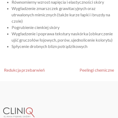
Równomierny wzrost napięcia i elastyczności skóry
Wygładzenie zmarszczek grawitacyjnych oraz
utrwalonych mimicznych (także kurze łapki i bruzdy na
czole)
Pogrubienie cienkiej skóry
Wygładzenie i poprawa tekstury naskórka (obkurczenie
ujść gruczołów łojowych, porów, ujednolicenie kolorytu)
Spłycenie drobnych blizn potrądzikowych
Nawigacja po artykułach
Redukcja przebarwień
Peelingi chemiczne